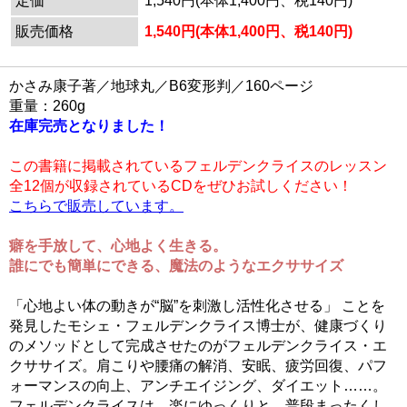
定価
1,540円(本体1,400円、税140円)
販売価格
1,540円(本体1,400円、税140円)
かさみ康子著／地球丸／B6変形判／160ページ
重量：260g
在庫完売となりました！
この書籍に掲載されているフェルデンクライスのレッスン
全12個が収録されているCDをぜひお試しください！
こちらで販売しています。
癖を手放して、心地よく生きる。
誰にでも簡単にできる、魔法のようなエクササイズ
「心地よい体の動きが“脳”を刺激し活性化させる」 ことを
発見したモシェ・フェルデンクライス博士が、健康づくり
のメソッドとして完成させたのがフェルデンクライス・エ
クササイズ。肩こりや腰痛の解消、安眠、疲労回復、パフ
ォーマンスの向上、アンチエイジング、ダイエット……。
フェルデンクライスは、楽にゆっくりと、普段まったくし