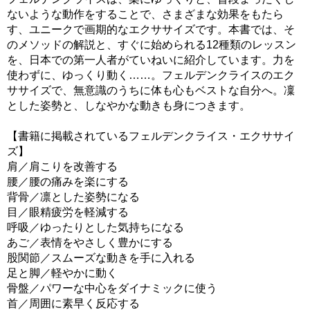
ないような動作をすることで、さまざまな効果をもたら
す、ユニークで画期的なエクササイズです。本書では、そ
のメソッドの解説と、すぐに始められる12種類のレッスン
を、日本での第一人者がていねいに紹介しています。力を
使わずに、ゆっくり動く……。フェルデンクライスのエク
ササイズで、無意識のうちに体も心もベストな自分へ。凜
とした姿勢と、しなやかな動きも身につきます。
【書籍に掲載されているフェルデンクライス・エクササイ
ズ】
肩／肩こりを改善する
腰／腰の痛みを楽にする
背骨／凛とした姿勢になる
目／眼精疲労を軽減する
呼吸／ゆったりとした気持ちになる
あご／表情をやさしく豊かにする
股関節／スムーズな動きを手に入れる
足と脚／軽やかに動く
骨盤／パワーな中心をダイナミックに使う
首／周囲に素早く反応する