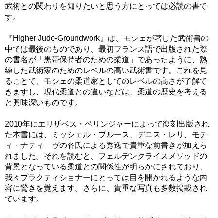
武術との関わりを知りたいと思う方にとっては必読の書で
す。
『Higher Judo-Groundwork』は、モシェが著した武術書の
中では最後のものであり、最初フランス語で出版された際
の書名が「黒帯保持者のための柔道」であったように、熟
練した武術家のためのレベルの高い武術書です。これを見
ることで、モシェの柔道家としてのレベルの高さが了解で
きますし、現代柔道との違いなどは、柔道の歴史を考える
と興味深いものです。
2010年にエリザベス・ベリンジャーによって復刻出版され
た本書には、ミッシェル・ブルース、デニス・レリ、モテ
ィ・ナティーヴの各氏による秀逸で貴重な前書きが加えら
れました。それを読むと、フェルデンクライスメソッドの
背景となっている柔道との関係性が明らかにされており、
我々プラクティショナーにとっては目を開かれるような内
容に驚きを覚えます。さらに、貴重な写真も多数掲載され
ています。