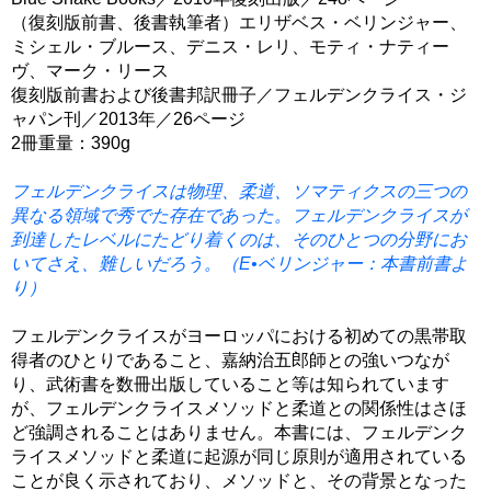
（復刻版前書、後書執筆者）エリザベス・ベリンジャー、
ミシェル・ブルース、デニス・レリ、モティ・ナティー
ヴ、マーク・リース
復刻版前書および後書邦訳冊子／フェルデンクライス・ジ
ャパン刊／2013年／26ページ
2冊重量：390g
フェルデンクライスは物理、柔道、ソマティクスの三つの
異なる領域で秀でた存在であった。フェルデンクライスが
到達したレベルにたどり着くのは、そのひとつの分野にお
いてさえ、難しいだろう。（E•ベリンジャー：本書前書よ
り）
フェルデンクライスがヨーロッパにおける初めての黒帯取
得者のひとりであること、嘉納治五郎師との強いつなが
り、武術書を数冊出版していること等は知られています
が、フェルデンクライスメソッドと柔道との関係性はさほ
ど強調されることはありません。本書には、フェルデンク
ライスメソッドと柔道に起源が同じ原則が適用されている
ことが良く示されており、メソッドと、その背景となった