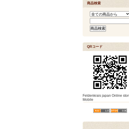
商品検索
QRコード
Feldenkrais japan Online stor
Mobile