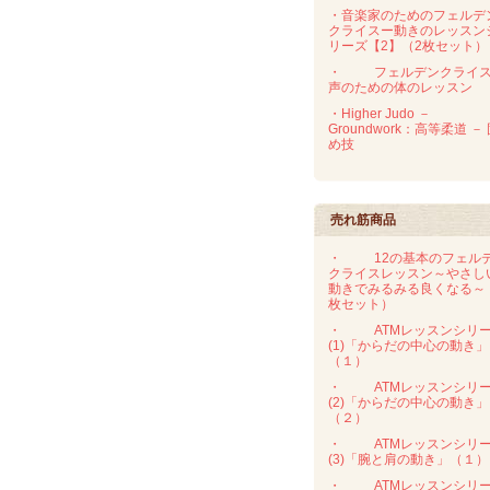
・音楽家のためのフェルデ
クライスー動きのレッスン
リーズ【2】（2枚セット）
・
フェルデンクライ
声のための体のレッスン
・Higher Judo －
Groundwork：高等柔道 －
め技
売れ筋商品
・
12の基本のフェル
クライスレッスン～やさし
動きでみるみる良くなる～
枚セット）
・
ATMレッスンシリ
(1)「からだの中心の動き」
（１）
・
ATMレッスンシリ
(2)「からだの中心の動き」
（２）
・
ATMレッスンシリ
(3)「腕と肩の動き」（１）
・
ATMレッスンシリ