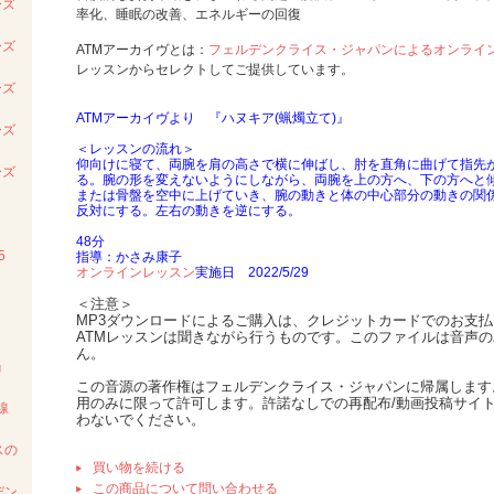
ーズ
率化、睡眠の改善、エネルギーの回復
ーズ
ATMアーカイヴとは：
フェルデンクライス・ジャパンによるオンライ
レッスンからセレクトしてご提供しています。
ーズ
ATMアーカイヴより 『ハヌキア(蝋燭立て)』
ーズ
＜レッスンの流れ＞
仰向けに寝て、両腕を肩の高さで横に伸ばし、肘を直角に曲げて指先
ーズ
る。腕の形を変えないようにしながら、両腕を上の方へ、下の方へと
または骨盤を空中に上げていき、腕の動きと体の中心部分の動きの関
反対にする。左右の動きを逆にする。
48分
5
指導：かさみ康子
オンラインレッスン
実施日 2022/5/29
＜注意＞
MP3ダウンロードによるご購入は、クレジットカードでのお支
ATMレッスンは聞きながら行うものです。このファイルは音声
ん。
』
この音源の著作権はフェルデンクライス・ジャパンに帰属します
用のみに限って許可します。許諾なしでの再配布/動画投稿サイ
線
わないでください。
スの
買い物を続ける
この商品について問い合わせる
デン