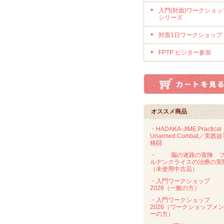
入門(対面)ワークショッ
シリーズ
対面1日ワークショップ
FPTP ビジター参加
オススメ商品
・HADAKA-JIME:Practical
Unarmed Combat／実践
格闘
・
脳の迷路の冒険 
ルデンクライスの治療の実
（未使用中古品）
・入門ワークショップ
2026（一般の方）
・入門ワークショップ
2026（ワークショップメ
ーの方）