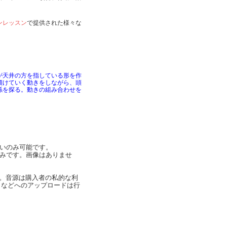
ンレッスン
で提供された様々な
が天井の方を指している形を作
傾けていく動きをしながら、頭
係を探る。動きの組み合わせを
払いのみ可能です。
のみです。画像はありませ
。音源は購入者の私的な利
トなどへのアップロードは行