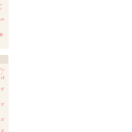
ン
シ
スの
 固
デン
い
（3
ーズ
ーズ
ーズ
ーズ