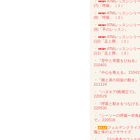
・
ATMレッスンシリ
(7)「呼吸」（１）
・
ATMレッスンシリ
(8)「呼吸」（２）
・
ATMレッスンシリ
(9)「手のレッスン」
・
ATMレッスンシリ
(10)「足と脚」（１）
・
ATMレッスンシリ
(11)「足と脚」（２）
・『背中と骨盤をひねる』
210401
・『中心を整える』 21041
・『腕と肩の回旋の動き』
211124
・『ハヌキア(蝋燭立て)』
220529
・『呼吸と動きをつなげる
220530
・『シーソーの呼吸ー対角
で』 220516
・
フェルデンクライ
脳と体のエクササイズ
・
12の基本のフェル