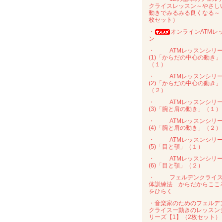
クライスレッスン～やさし
動きでみるみる良くなる～
枚セット）
・
オンラインATMレ
ン
・
ATMレッスンシリ
(1)「からだの中心の動き」
（１）
・
ATMレッスンシリ
(2)「からだの中心の動き」
（２）
・
ATMレッスンシリ
(3)「腕と肩の動き」（１）
・
ATMレッスンシリ
(4)「腕と肩の動き」（２）
・
ATMレッスンシリ
(5)「目と顎」（１）
・
ATMレッスンシリ
(6)「目と顎」（２）
・
フェルデンクライ
体訓練法 からだからここ
をひらく
・音楽家のためのフェルデ
クライスー動きのレッスン
リーズ【1】（2枚セット）