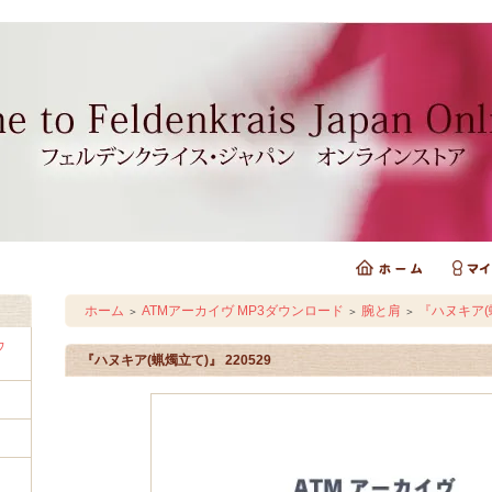
ホーム
ATMアーカイヴ MP3ダウンロード
腕と肩
『ハヌキア(蝋
＞
＞
＞
ウ
『ハヌキア(蝋燭立て)』 220529