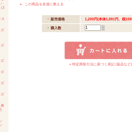
い
この商品を友達に教える
（3
ッス
・ 販売価格
1,200円(本体1,091円、税109
・ 購入数
ーズ
ーズ
ーズ
» 特定商取引法に基づく表記 (返品など)
ーズ
ーズ
ーズ
ス身
ろ
ン
シ